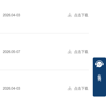
2026.04-03
点击下载
2026.05-07
点击下载
在线咨询
2026.04-03
点击下载