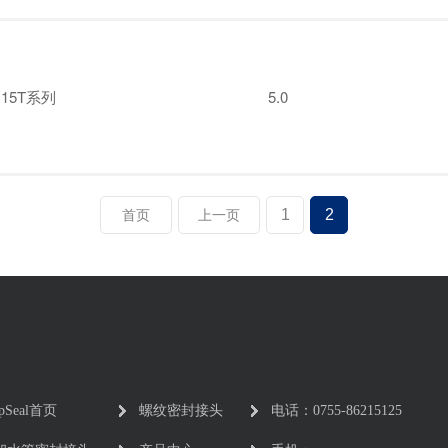
15T系列
5.0
1
2
首页
上一页
ipSeal首页
螺纹密封接头
电话：0755-86215125