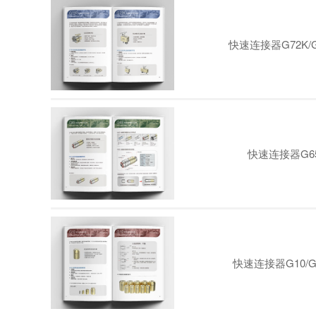
快速连接器G72K/
快速连接器G6
快速连接器G10/G