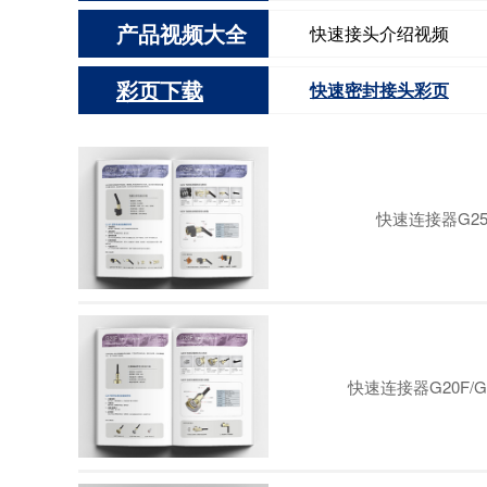
产品视频大全
快速接头介绍视频
彩页下载
快速密封接头彩页
快速连接器G2
快速连接器G20F/G