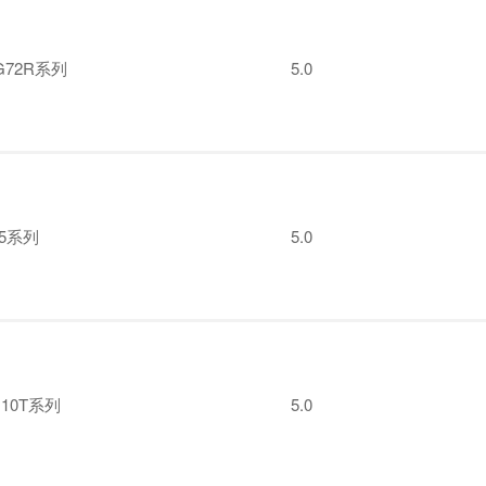
G72R系列
5.0
5系列
5.0
10T系列
5.0