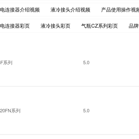
电连接器介绍视频
液冷接头介绍视频
产品使用操作视
电连接器彩页
液冷接头彩页
气瓶CZ系列彩页
品牌
5F系列
5.0
20FN系列
5.0