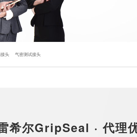
漏接头
气密测试接头
雷希尔GripSeal · 代理