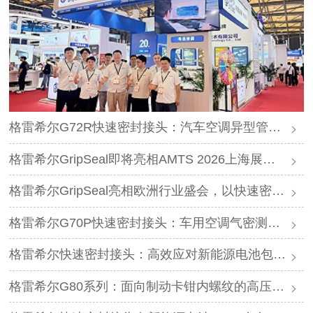
格雷希尔G72R快速密封接头：汽车空调异型管口测试方案
格雷希尔GripSeal即将亮相AMTS 2026上海展，以密封技术赋能汽车制造
格雷希尔GripSeal亮相欧洲行业盛会，以快速密封技术赋能欧洲新能源产业链
格雷希尔G70P快速密封接头：车用空调气密测试的可靠选择
格雷希尔快速密封接头：高效应对新能源电池包防爆阀测试难题
格雷希尔G80系列：面向制动卡钳内螺纹的高压密封连接方案