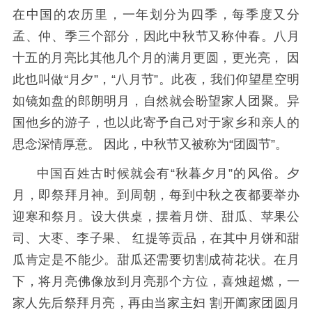
在中国的农历里，一年划分为四季，每季度又分
孟、仲、季三个部分，因此中秋节又称仲春。八月
十五的月亮比其他几个月的满月更圆，更光亮， 因
此也叫做“月夕”，“八月节”。此夜，我们仰望星空明
如镜如盘的郎朗明月，自然就会盼望家人团聚。异
国他乡的游子，也以此寄予自己对于家乡和亲人的
思念深情厚意。 因此，中秋节又被称为“团圆节”。
中国百姓古时候就会有“秋暮夕月”的风俗。夕
月，即祭拜月神。到周朝，每到中秋之夜都要举办
迎寒和祭月。设大供桌，摆着月饼、甜瓜、苹果公
司、大枣、李子果、 红提等贡品，在其中月饼和甜
瓜肯定是不能少。甜瓜还需要切割成荷花状。在月
下，将月亮佛像放到月亮那个方位，喜烛超燃，一
家人先后祭拜月亮，再由当家主妇 割开阖家团圆月