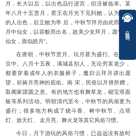
月，长大以后，以出色品行进宫，但没被临幸。某
年八月十五赏月，君王在月光下见到她，认为美丽
的人出色，后立她为帝 后，中秋节拜月由此而来。
在线咨询
月中仙女，以容貌而出名，故美少女拜月，愿“好像
仙女，面似皓月”。
在唐朝，中秋节赏月、玩月甚为盛行。在宋朝
京中。八月十五夜，满城县别人，无论穷富老少，
都要穿着成年人的衣服裤子，魔归云拜月讲出愿
望，祈祷月亮神的庇佑。南 宋，民俗以月饼所赠，
取阖家团圆之意。有的地方也有舞草龙，砌宝塔面
板等系列活动。明朝清代至今，中秋节的风俗更为
盛行；很多地方构成了烧斗香、树中秋节、点塔
灯、放天灯、 走月亮、舞火龙等其它风俗习惯。
今日，月下游玩的风俗习惯，已远远没有故时