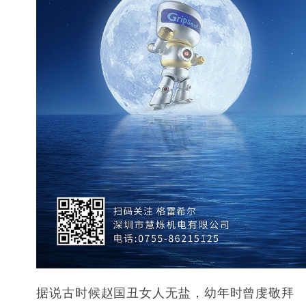
据说古时候赵国丑女人无盐，幼年时曾虔敬拜