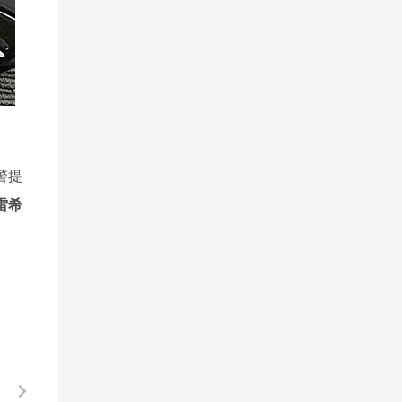
警提
雷希