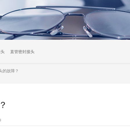
接头
直管密封接头
头的故障？
？
9