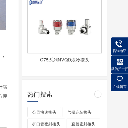
咨询电话
）。
C75系列NVQD液冷接头
微信扫一
计满
在线留言
热门搜索
+
方便
公母快速接头
气瓶充装接头
扩口管密封接头
直管密封接头