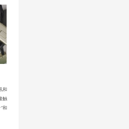
讯和
接触
”和