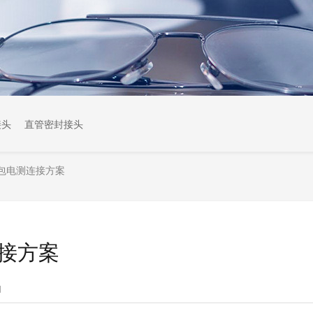
接头
直管密封接头
包电测连接方案
接方案
1