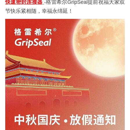
快速密封连接器
-格雷希尔GripSeal提前祝福大家双
节快乐紧相随，幸福永绵延！