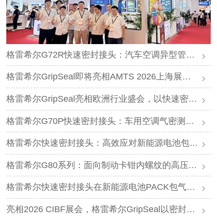
格雷希尔G72R快速密封接头：汽车空调异型管口测试方案
格雷希尔GripSeal即将亮相AMTS 2026上海展，以密封技术赋能汽车制造
格雷希尔GripSeal亮相欧洲行业盛会，以快速密封技术赋能欧洲新能源产业链
格雷希尔G70P快速密封接头：车用空调气密测试的可靠选择
格雷希尔快速密封接头：高效应对新能源电池包防爆阀测试难题
格雷希尔G80系列：面向制动卡钳内螺纹的高压密封连接方案
格雷希尔快速密封接头在新能源电池PACK包气密测试中的应用
亮相2026 CIBF展会，格雷希尔GripSeal以密封连接硬核实力圈粉