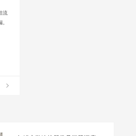
洁流
漏。