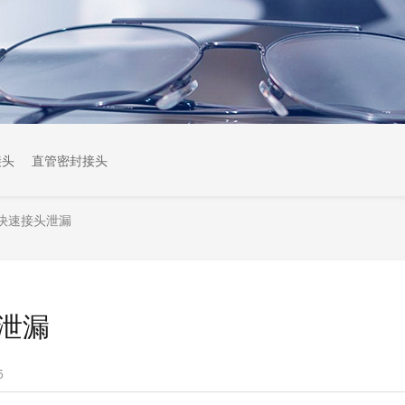
接头
直管密封接头
快速接头泄漏
泄漏
5