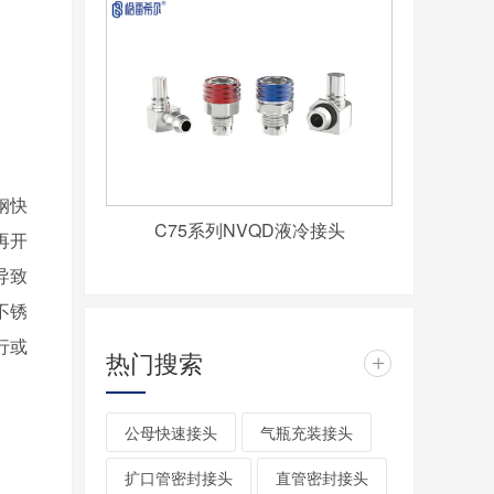
钢快
C75系列NVQD液冷接头
再开
导致
不锈
行或
热门搜索
+
公母快速接头
气瓶充装接头
扩口管密封接头
直管密封接头