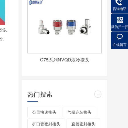
咨询电话
微信扫一
秒以
秒。
在线留言
C75系列NVQD液冷接头
热门搜索
+
公母快速接头
气瓶充装接头
扩口管密封接头
直管密封接头